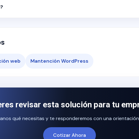
O?
os
ión web
Mantención WordPress
eres revisar esta solución para tu emp
anos qué necesitas y te responderemos con una orientación in
Cotizar Ahora