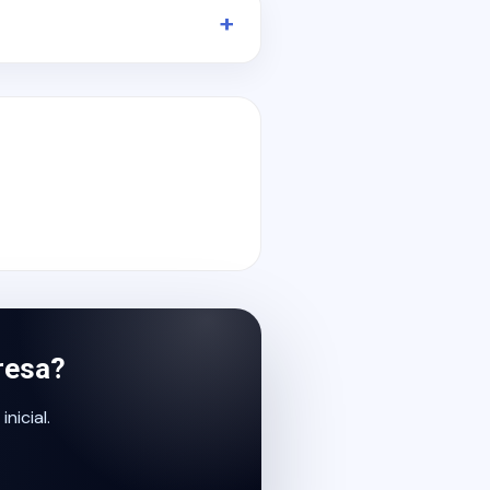
resa?
icial.