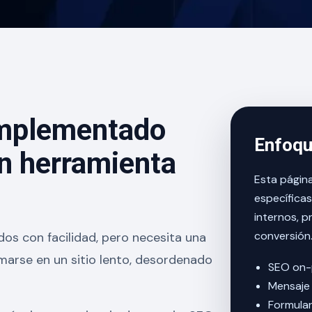
implementado
Enfoqu
n herramienta
Esta págin
específicas
internos, p
conversión
os con facilidad, pero necesita una
marse en un sitio lento, desordenado
SEO on-
Mensaje 
Formula