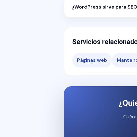
¿WordPress sirve para SE
Servicios relacionad
Páginas web
Mantenc
¿Qui
Cuént