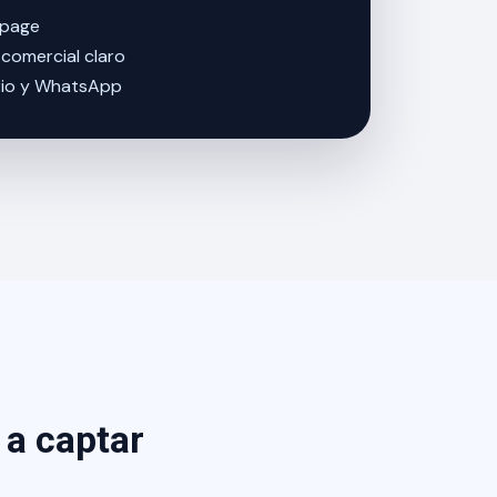
page
comercial claro
rio y WhatsApp
 a captar