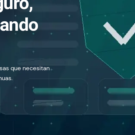
guro,
nando
sas que necesitan
nuas.