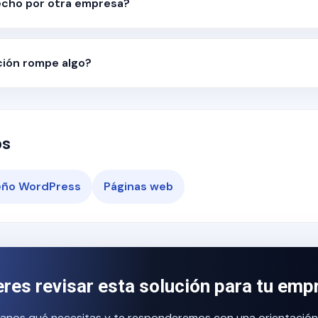
hecho por otra empresa?
ción rompe algo?
os
eño WordPress
Páginas web
eres revisar esta solución para tu emp
anos qué necesitas y te responderemos con una orientación in