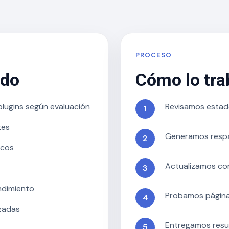
PROCESO
ado
Cómo lo tr
plugins según evaluación
Revisamos estado
tes
Generamos respal
icos
Actualizamos co
ndimiento
Probamos páginas
zadas
Entregamos res