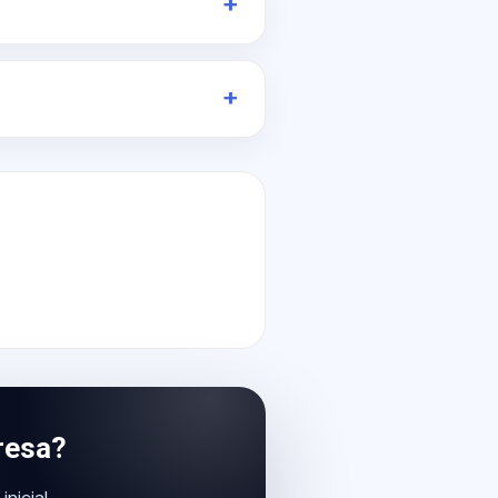
resa?
icial.