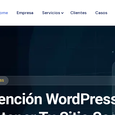
ome
Empresa
Servicios
Clientes
Casos
SS
ención WordPress