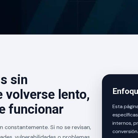
s sin
Enfoqu
volverse lento,
de funcionar
Esta págin
específicas
internos, p
n constantemente. Si no se revisan,
conversión
dades, vulnerabilidades o problemas