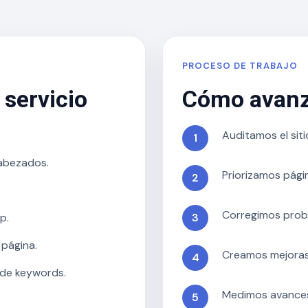
PROCESO DE TRABAJO
 servicio
Cómo avanz
Auditamos el sit
cabezados.
Priorizamos pági
Corregimos prob
p.
página.
Creamos mejoras
 de keywords.
Medimos avances