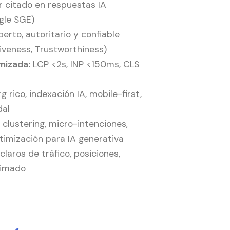
r citado en respuestas IA
gle SGE)
erto, autoritario y confiable
tiveness, Trustworthiness)
mizada:
LCP <2s, INP <150ms, CLS
 rico, indexación IA, mobile-first,
dal
clustering, micro-intenciones,
imización para IA generativa
laros de tráfico, posiciones,
stimado