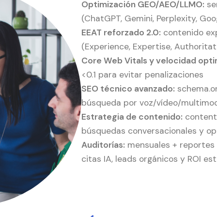
Optimización GEO/AEO/LLMO:
se
(ChatGPT, Gemini, Perplexity, Goo
EEAT reforzado 2.0:
contenido exp
(Experience, Expertise, Authorita
Core Web Vitals y velocidad opti
<0.1 para evitar penalizaciones
SEO técnico avanzado:
schema.org
búsqueda por voz/vídeo/multimo
Estrategia de contenido:
content 
búsquedas conversacionales y opt
Auditorías:
mensuales + reportes c
citas IA, leads orgánicos y ROI e