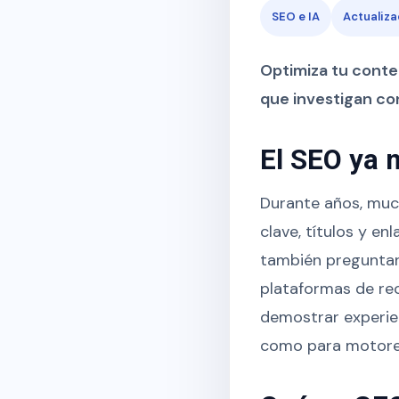
SEO e IA
Actualiz
Optimiza tu conte
que investigan con
El SEO ya 
Durante años, muc
clave, títulos y e
también preguntan
plataformas de re
demostrar experien
como para motore