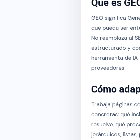
Qué es GEO
GEO significa Gene
que pueda ser ente
No reemplaza al SE
estructurado y con
herramienta de IA 
proveedores.
Cómo adapt
Trabaja páginas co
concretas: qué inc
resuelve, qué proc
jerárquicos, listas