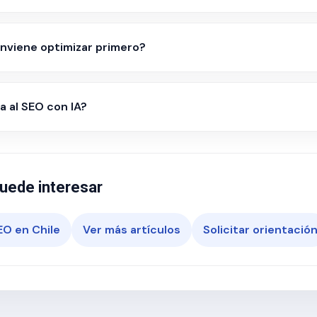
nviene optimizar primero?
 al SEO con IA?
uede interesar
EO en Chile
Ver más artículos
Solicitar orientació