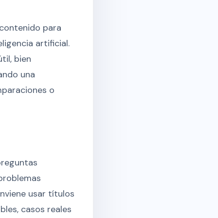
 contenido para
encia artificial.
il, bien
uando una
mparaciones o
preguntas
 problemas
nviene usar títulos
ibles, casos reales