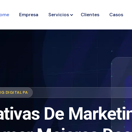
ome
Empresa
Servicios
Clientes
Casos
G DIGITAL PA
ivas De Marketin