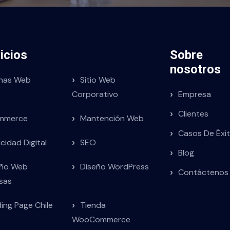
icios
Sobre
nosotros
inas Web
Sitio Web
Corporativo
Empresa
Clientes
mmerce
Mantención Web
Casos De Éxi
icidad Digital
SEO
Blog
eño Web
Diseño WordPress
Contáctenos
sas
ing Page Chile
Tienda
WooCommerce