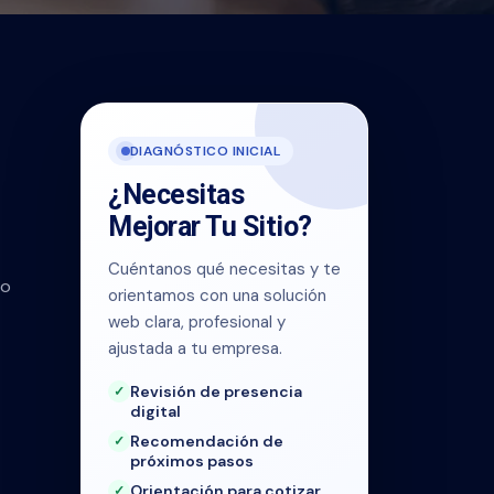
DIAGNÓSTICO INICIAL
¿Necesitas
Mejorar Tu Sitio?
Cuéntanos qué necesitas y te
to
orientamos con una solución
web clara, profesional y
ajustada a tu empresa.
Revisión de presencia
digital
Recomendación de
próximos pasos
Orientación para cotizar