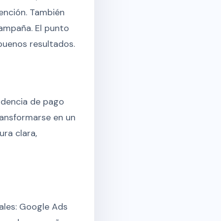
tención. También
ampaña. El punto
 buenos resultados.
ndencia de pago
ransformarse en un
ra clara,
les: Google Ads