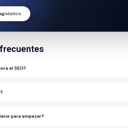
iagnóstico
frecuentes
ora el SEO?
s?
iene para empezar?