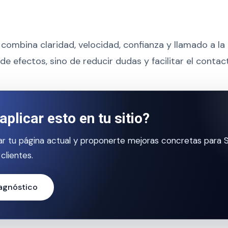
combina claridad, velocidad, confianza y llamado a la 
 de efectos, sino de reducir dudas y facilitar el contac
aplicar esto en tu sitio?
r tu página actual y proponerte mejoras concretas para 
clientes.
iagnóstico