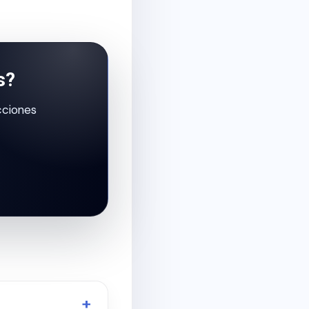
s?
cciones