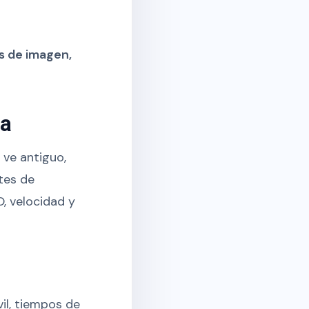
s de imagen,
za
 ve antiguo,
tes de
, velocidad y
il, tiempos de